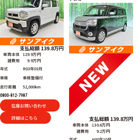
支払総額
139.8
万円
車両本体
129.9万円
諸費用
9.9万円
年式
R03年03月
車検
車検整備付
走行距離
52,000km
0800-812-7987
在庫お問い合わせ
詳細はこちら
支払総額
139.8
万円
車両本体
130.6万円
諸費用
9.2万円
年式
H30年10月