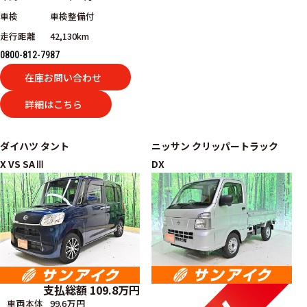
車検
車検整備付
走行距離
42,130km
0800-812-7987
在庫お問い合わせ
詳細はこちら
ダイハツ
タント
ニッサン
クリッパートラック
X VS SAⅢ
DX
支払総額
109.8
万円
車両本体
99.6万円