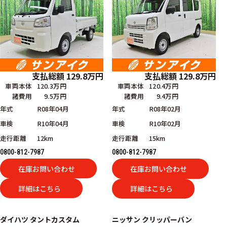
支払総額
129.8
万円
支払総額
129.8
万円
車両本体
120.3万円
車両本体
120.4万円
諸費用
9.5万円
諸費用
9.4万円
年式
R08年04月
年式
R08年02月
車検
R10年04月
車検
R10年02月
走行距離
12km
走行距離
15km
0800-812-7987
0800-812-7987
在庫お問い合わせ
在庫お問い合わせ
詳細はこちら
詳細はこちら
ダイハツ
タントカスタム
ニッサン
クリッパーバン