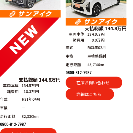
支払総額
144.8
万円
車両本体
134.9万円
諸費用
9.9万円
年式
R03年02月
車検
車検整備付
走行距離
45,730km
0800-812-7987
支払総額
144.8
万円
在庫お問い合わせ
車両本体
134.5万円
諸費用
10.3万円
詳細はこちら
年式
H31年04月
車検
－
走行距離
32,330km
0800-812-7987