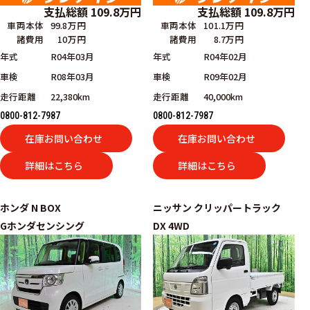
支払総額
109.8
万円
支払総額
109.8
万円
車両本体
99.8万円
車両本体
101.1万円
諸費用
10万円
諸費用
8.7万円
年式
R04年03月
年式
R04年02月
車検
R08年03月
車検
R09年02月
走行距離
22,380km
走行距離
40,000km
0800-812-7987
0800-812-7987
在庫お問い合わせ
在庫お問い合わせ
詳細はこちら
詳細はこちら
ホンダ
N BOX
ニッサン
クリッパートラック
Gホンダセンシング
DX 4WD