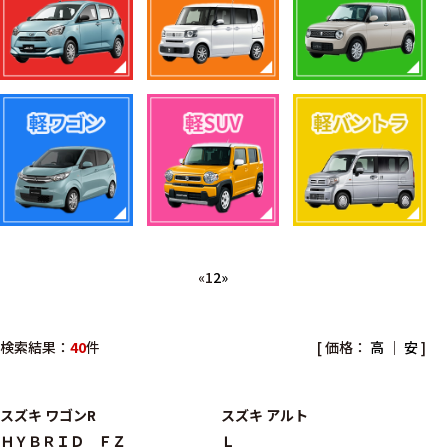
«
1
2
»
検索結果：
40
件
[ 価格：
高
｜
安
]
スズキ
ワゴンR
スズキ
アルト
ＨＹＢＲＩＤ ＦＺ
Ｌ