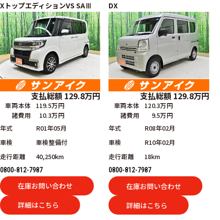
XトップエディションVS SAⅢ
DX
支払総額
129.8
万円
支払総額
129.8
万円
車両本体
119.5万円
車両本体
120.3万円
諸費用
10.3万円
諸費用
9.5万円
年式
R01年05月
年式
R08年02月
車検
車検整備付
車検
R10年02月
走行距離
40,250km
走行距離
18km
0800-812-7987
0800-812-7987
在庫お問い合わせ
在庫お問い合わせ
詳細はこちら
詳細はこちら