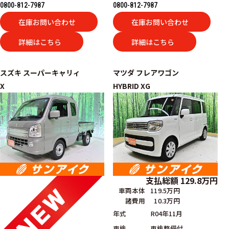
0800-812-7987
0800-812-7987
在庫お問い合わせ
在庫お問い合わせ
詳細はこちら
詳細はこちら
スズキ
スーパーキャリィ
マツダ
フレアワゴン
X
HYBRID XG
支払総額
129.8
万円
車両本体
119.5万円
諸費用
10.3万円
年式
R04年11月
車検
車検整備付