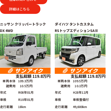
詳細はこちら
ニッサン
クリッパートラック
ダイハツ
タントカスタム
DX 4WD
RSトップエディションSAⅢ
支払総額
119.8
万円
支払総額
119.8
万円
車両本体
109.3万円
車両本体
109.5万円
諸費用
10.5万円
諸費用
10.3万円
年式
R08年01月
年式
H28年12月
車検
R10年01月
車検
車検整備付
走行距離
18km
走行距離
49,600km