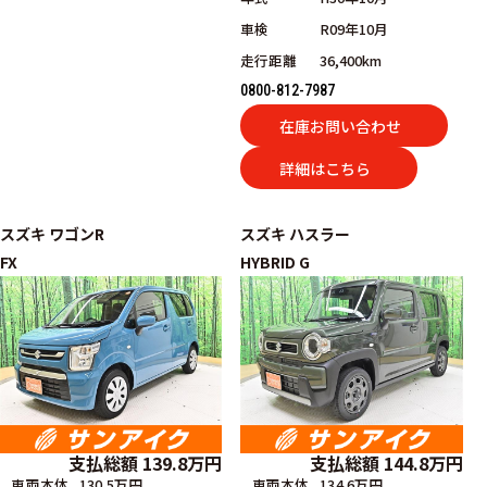
車検
R09年10月
走行距離
36,400km
0800-812-7987
在庫お問い合わせ
詳細はこちら
スズキ
ワゴンR
スズキ
ハスラー
FX
HYBRID G
支払総額
144.8
万円
支払総額
139.8
万円
車両本体
134.6万円
車両本体
130.5万円