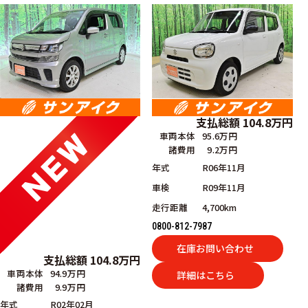
支払総額
104.8
万円
車両本体
95.6万円
諸費用
9.2万円
年式
R06年11月
車検
R09年11月
走行距離
4,700km
0800-812-7987
在庫お問い合わせ
支払総額
104.8
万円
車両本体
94.9万円
詳細はこちら
諸費用
9.9万円
年式
R02年02月