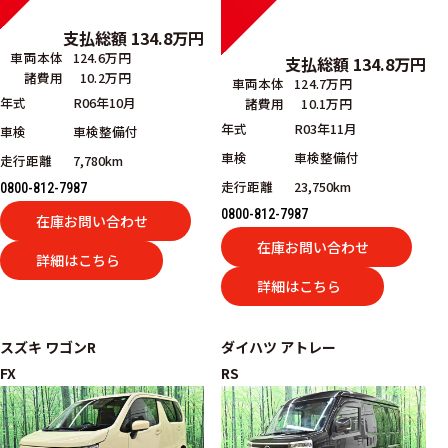
支払総額
134.8
万円
車両本体
124.6万円
支払総額
134.8
万円
諸費用
10.2万円
車両本体
124.7万円
年式
R06年10月
諸費用
10.1万円
年式
R03年11月
車検
車検整備付
車検
車検整備付
走行距離
7,780km
走行距離
23,750km
0800-812-7987
0800-812-7987
在庫お問い合わせ
在庫お問い合わせ
詳細はこちら
詳細はこちら
スズキ
ワゴンR
ダイハツ
アトレー
FX
RS