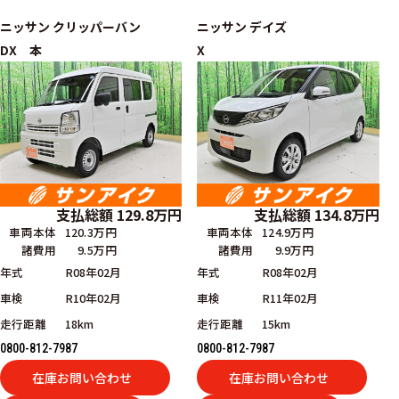
ニッサン
クリッパーバン
ニッサン
デイズ
DX 本
X
支払総額
134.8
万円
支払総額
129.8
万円
車両本体
124.9万円
車両本体
120.3万円
諸費用
9.9万円
諸費用
9.5万円
年式
R08年02月
年式
R08年02月
車検
R11年02月
車検
R10年02月
走行距離
15km
走行距離
18km
0800-812-7987
0800-812-7987
在庫お問い合わせ
在庫お問い合わせ