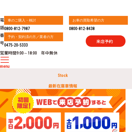
電
車のご購入・検討
お車の買取希望の方
話
0800-812-7987
0800-812-8438
番
予約・契約済の方／業者の方
来店予約
号
0475-20-5333
営業時間
年中無休
9:00～18:00
menu
Stock
最新在庫車情報