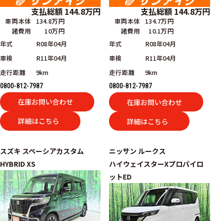
支払総額
144.8
万円
支払総額
144.8
万円
車両本体
134.8万円
車両本体
134.7万円
諸費用
10万円
諸費用
10.1万円
年式
R08年04月
年式
R08年04月
車検
R11年04月
車検
R11年04月
走行距離
9km
走行距離
9km
0800-812-7987
0800-812-7987
在庫お問い合わせ
在庫お問い合わせ
詳細はこちら
詳細はこちら
スズキ
スペーシアカスタム
ニッサン
ルークス
HYBRID XS
ハイウェイスターXプロパイロ
ットED