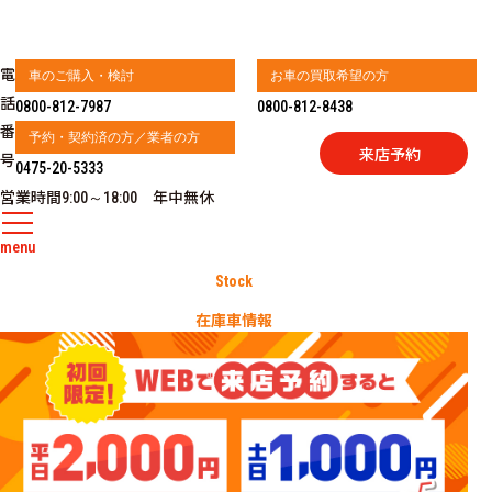
電
車のご購入・検討
お車の買取希望の方
話
0800-812-7987
0800-812-8438
番
予約・契約済の方／業者の方
来店予約
号
0475-20-5333
営業時間
年中無休
9:00～18:00
menu
Stock
在庫車情報