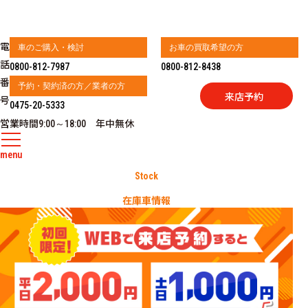
電
車のご購入・検討
お車の買取希望の方
話
0800-812-7987
0800-812-8438
番
予約・契約済の方／業者の方
来店予約
号
0475-20-5333
営業時間
年中無休
9:00～18:00
menu
Stock
在庫車情報