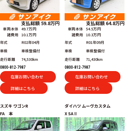
支払総額
59.8
万円
支払総額
64.8
万円
車両本体
49.7万円
車両本体
54.5万円
諸費用
10.1万円
諸費用
10.3万円
年式
R02年04月
年式
R01年09月
車検
車検整備付
車検
車検整備付
走行距離
74,530km
走行距離
71,430km
0800-812-7987
0800-812-7987
在庫お問い合わせ
在庫お問い合わせ
詳細はこちら
詳細はこちら
スズキ
ワゴンR
ダイハツ
ムーヴカスタム
FA 本
X SAⅡ