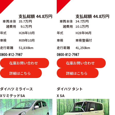
支払総額
44.8
万円
支払総額
44.8
万円
車両本体
35.7万円
車両本体
34.7万円
諸費用
9.1万円
諸費用
10.1万円
年式
H26年10月
年式
H28年06月
車検
R09年10月
車検
車検整備付
走行距離
52,830km
走行距離
41,250km
0800-812-7987
0800-812-7987
在庫お問い合わせ
在庫お問い合わせ
詳細はこちら
詳細はこちら
ダイハツ
ミライース
ダイハツ
タント
XリミテッドSA
X SA