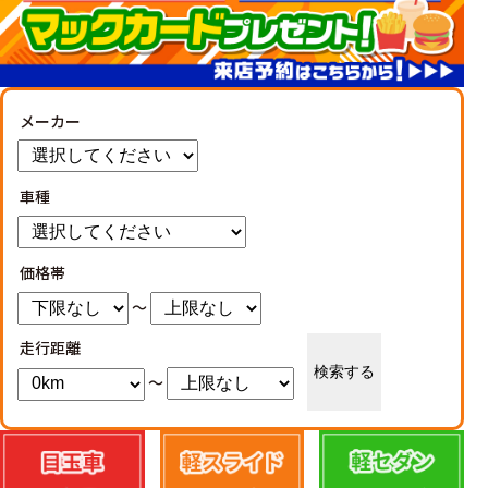
メーカー
車種
価格帯
～
走行距離
検索する
～