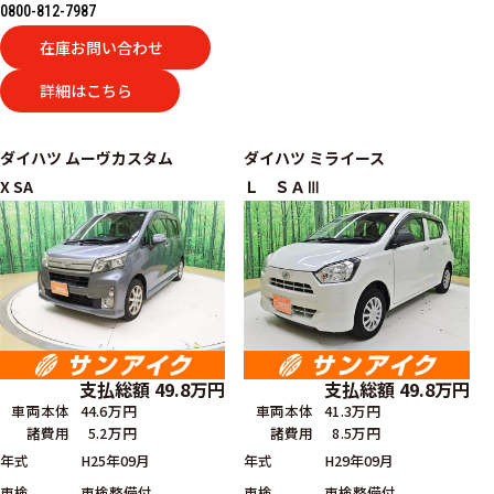
0800-812-7987
在庫お問い合わせ
詳細はこちら
ダイハツ
ムーヴカスタム
ダイハツ
ミライース
X SA
Ｌ ＳＡⅢ
支払総額
49.8
万円
支払総額
49.8
万円
車両本体
44.6万円
車両本体
41.3万円
諸費用
5.2万円
諸費用
8.5万円
年式
H25年09月
年式
H29年09月
車検
車検整備付
車検
車検整備付