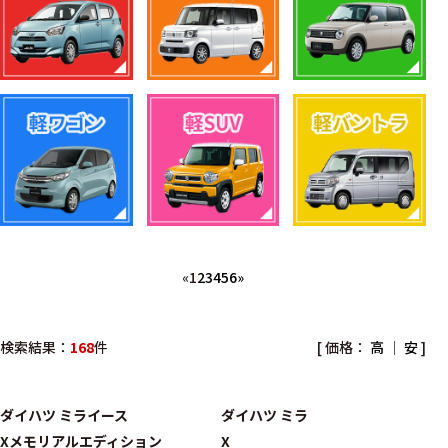
«
1
2
3
4
5
6
»
検索結果：
168
件
[ 価格：
高
｜
安
]
ダイハツ
ミライース
ダイハツ
ミラ
Xメモリアルエディション
X