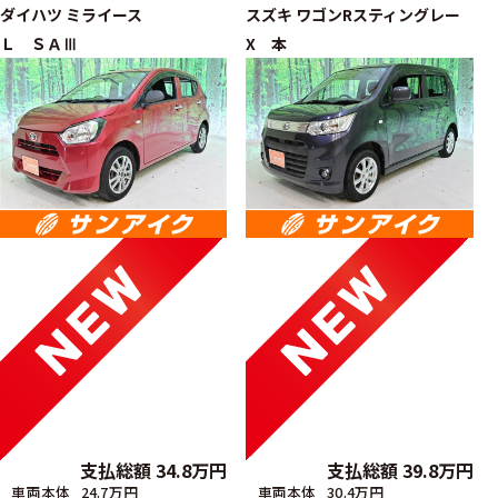
ダイハツ
ミライース
スズキ
ワゴンRスティングレー
Ｌ ＳＡⅢ
X 本
支払総額
34.8
万円
支払総額
39.8
万円
車両本体
24.7万円
車両本体
30.4万円