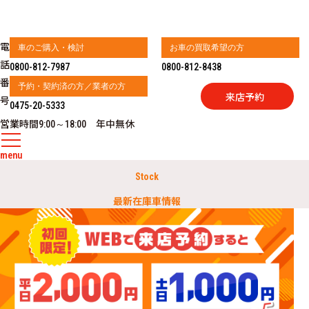
電
車のご購入・検討
お車の買取希望の方
話
0800-812-7987
0800-812-8438
番
予約・契約済の方／業者の方
来店予約
号
0475-20-5333
営業時間
年中無休
9:00～18:00
menu
Stock
最新在庫車情報