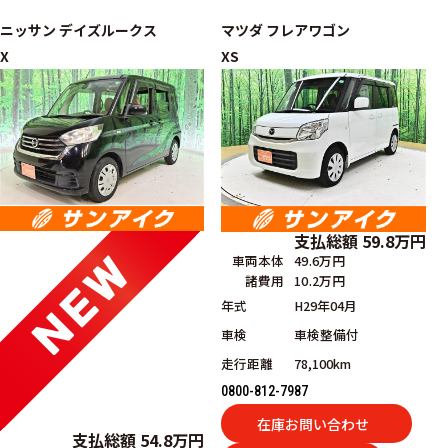
ニッサン
デイズルークス
マツダ
フレアワゴン
X
XS
支払総額
59.8
万円
車両本体
49.6万円
諸費用
10.2万円
年式
H29年04月
車検
車検整備付
走行距離
78,100km
0800-812-7987
在庫お問い合わせ
支払総額
54.8
万円