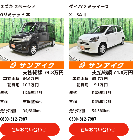
スズキ
スペーシア
ダイハツ
ミライース
Gリミテッド 本
X SAⅢ
支払総額
74.8
万円
支払総額
74.8
万円
車両本体
64.6万円
車両本体
65.7万円
諸費用
10.2万円
諸費用
9.1万円
年式
H28年12月
年式
R02年11月
車検
車検整備付
車検
R09年12月
走行距離
34,680km
走行距離
54,580km
0800-812-7987
0800-812-7987
在庫お問い合わせ
在庫お問い合わせ