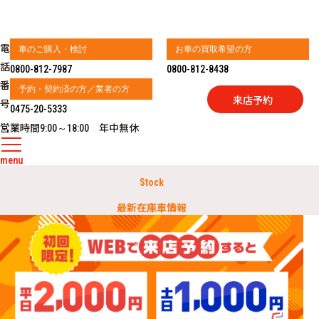
電
車のご購入・検討
お車の買取希望の方
話
0800-812-7987
0800-812-8438
番
予約・契約済の方／業者の方
来店予約
号
0475-20-5333
営業時間
年中無休
9:00～18:00
menu
Stock
最新在庫車情報