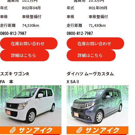
諸費用
10.1万円
諸費用
10.3万円
年式
R02年04月
年式
R01年09月
車検
車検整備付
車検
車検整備付
走行距離
74,530km
走行距離
71,430km
0800-812-7987
0800-812-7987
在庫お問い合わせ
在庫お問い合わせ
詳細はこちら
詳細はこちら
スズキ
ワゴンR
ダイハツ
ムーヴカスタム
FA 本
X SAⅡ