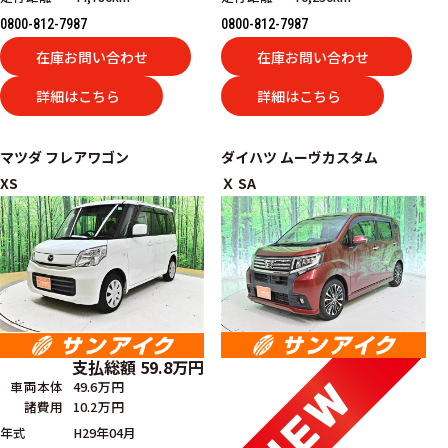
0800-812-7987
0800-812-7987
在庫お問い合わせ
在庫お問い合わせ
詳細はこちら
詳細はこちら
マツダ
フレアワゴン
ダイハツ
ムーヴカスタム
XS
Ｘ SA
支払総額
59.8
万円
車両本体
49.6万円
諸費用
10.2万円
年式
H29年04月