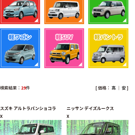
検索結果：
29
件
[ 価格：
高
｜
安
]
スズキ
アルトラパンショコラ
ニッサン
デイズルークス
X
X