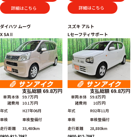
詳細はこちら
詳細はこちら
ダイハツ
ムーヴ
スズキ
アルト
X SAⅡ
Lセーフティサポート
支払総額
69.8
万円
支払総額
69.8
万円
車両本体
59.7万円
車両本体
59.8万円
諸費用
10.1万円
諸費用
10万円
年式
H27年06月
年式
R02年11月
車検
車検整備付
車検
車検整備付
走行距離
33,480km
走行距離
28,880km
0800-812-7987
0800-812-7987