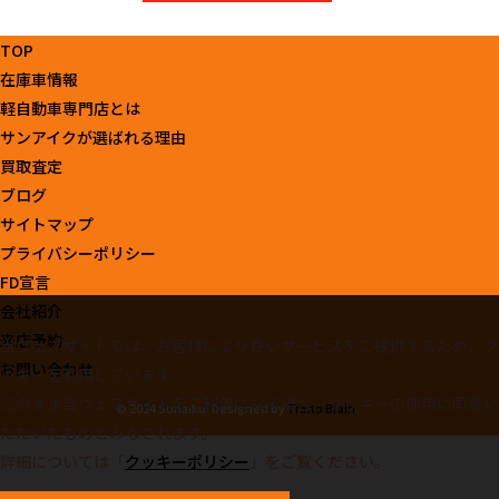
TOP
在庫車情報
軽自動車専門店とは
サンアイクが選ばれる理由
買取査定
ブログ
サイトマップ
プライバシーポリシー
FD宣言
会社紹介
来店予約
当ウェブサイトでは、お客様により良いサービスをご提供するため、ク
お問い合わせ
ッキーを利用しています。
このまま当ウェブサイトをご利用になる場合、クッキーの使用に同意い
© 2024 Sunaiku. Designed by
Tratto Brain
.
ただいたものとみなされます。
詳細については「
クッキーポリシー
」をご覧ください。