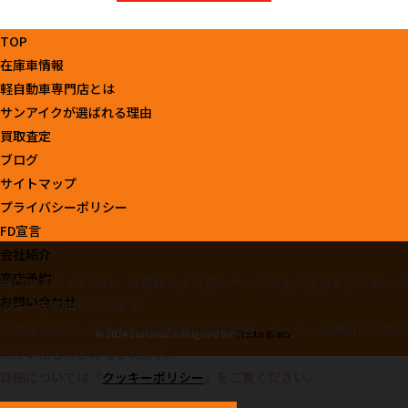
TOP
在庫車情報
軽自動車専門店とは
サンアイクが選ばれる理由
買取査定
ブログ
サイトマップ
プライバシーポリシー
FD宣言
会社紹介
来店予約
当ウェブサイトでは、お客様により良いサービスをご提供するため、ク
お問い合わせ
ッキーを利用しています。
このまま当ウェブサイトをご利用になる場合、クッキーの使用に同意い
© 2024 Sunaiku. Designed by
Tratto Brain
.
ただいたものとみなされます。
詳細については「
クッキーポリシー
」をご覧ください。