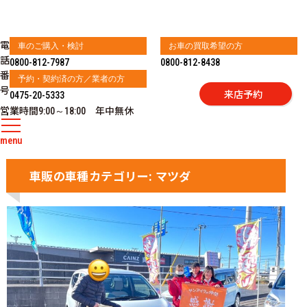
電
車のご購入・検討
お車の買取希望の方
話
0800-812-7987
0800-812-8438
番
予約・契約済の方／業者の方
号
来店予約
0475-20-5333
営業時間
年中無休
9:00～18:00
menu
車販の車種カテゴリー: マツダ