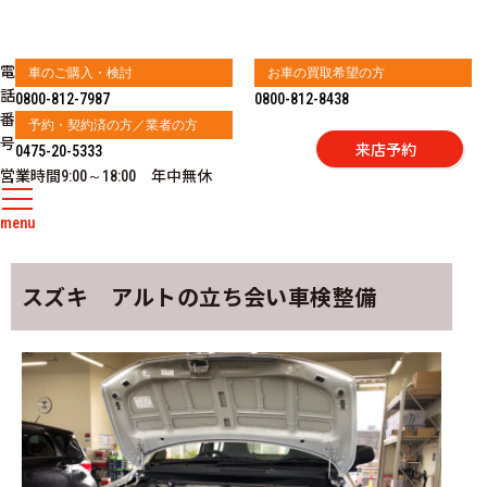
電
車のご購入・検討
お車の買取希望の方
話
0800-812-7987
0800-812-8438
番
予約・契約済の方／業者の方
号
来店予約
0475-20-5333
営業時間
年中無休
9:00～18:00
menu
スズキ アルトの立ち会い車検整備