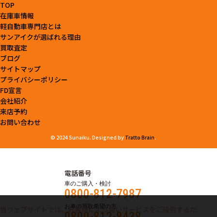
TOP
在庫車情報
軽自動車専門店とは
サンアイクが選ばれる理由
買取査定
ブログ
サイトマップ
プライバシーポリシー
FD宣言
会社紹介
来店予約
お問い合わせ
© 2024 Sunaiku. Designed by
Tratto Brain
.
電話番号
車のご購入・検討
0800-812-7987
お車の買取希望の方
当ウェブサイトでは、お客様により良いサービスをご提供するた
0800-812-8438