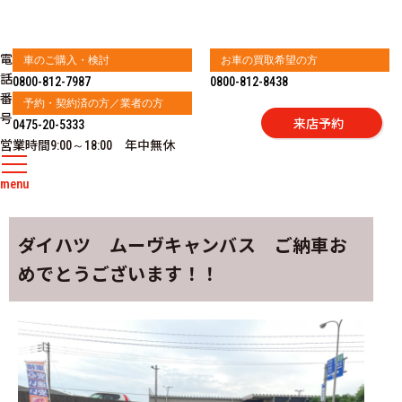
電
車のご購入・検討
お車の買取希望の方
話
0800-812-7987
0800-812-8438
番
予約・契約済の方／業者の方
号
来店予約
0475-20-5333
営業時間
年中無休
9:00～18:00
menu
ダイハツ ムーヴキャンバス ご納車お
めでとうございます！！