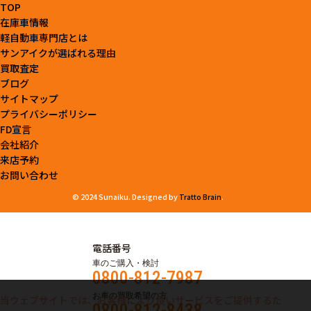
TOP
在庫車情報
軽自動車専門店とは
サンアイクが選ばれる理由
買取査定
ブログ
サイトマップ
プライバシーポリシー
FD宣言
会社紹介
来店予約
お問い合わせ
© 2024 Sunaiku. Designed by
Tratto Brain
.
電話番号
車のご購入・検討
0800-812-7987
お車の買取希望の方
当ウェブサイトでは、お客様により良いサービスをご提供するた
0800-812-8438