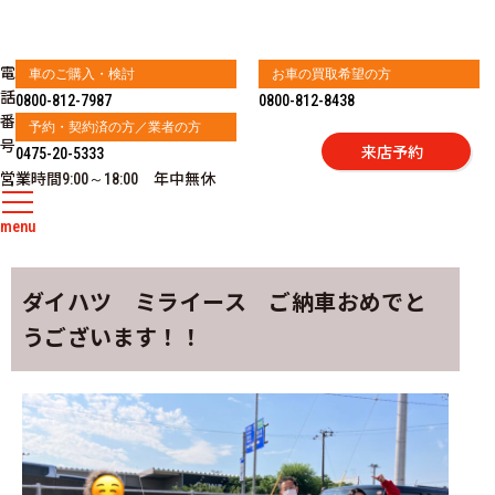
電
車のご購入・検討
お車の買取希望の方
話
0800-812-7987
0800-812-8438
番
予約・契約済の方／業者の方
号
来店予約
0475-20-5333
営業時間
年中無休
9:00～18:00
menu
ダイハツ ミライース ご納車おめでと
うございます！！