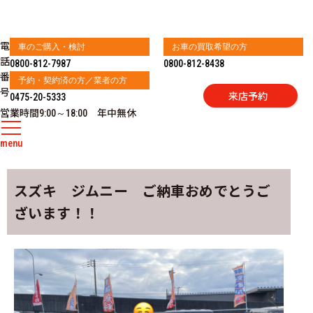
電
車のご購入・検討
お車の買取希望の方
話
0800-812-7987
0800-812-8438
番
予約・契約済の方／業者の方
号
来店予約
0475-20-5333
営業時間
年中無休
9:00～18:00
menu
スズキ ジムニー ご納車おめでとうご
ざいます！！