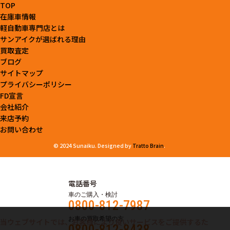
TOP
在庫車情報
軽自動車専門店とは
サンアイクが選ばれる理由
買取査定
ブログ
サイトマップ
プライバシーポリシー
FD宣言
会社紹介
来店予約
お問い合わせ
© 2024 Sunaiku. Designed by
Tratto Brain
.
電話番号
車のご購入・検討
0800-812-7987
お車の買取希望の方
当ウェブサイトでは、お客様により良いサービスをご提供するた
0800-812-8438