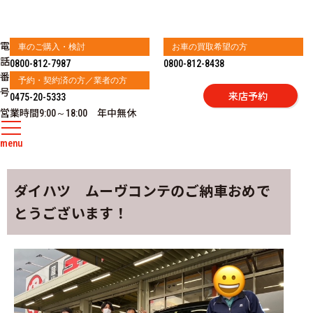
電
車のご購入・検討
お車の買取希望の方
話
0800-812-7987
0800-812-8438
番
予約・契約済の方／業者の方
号
来店予約
0475-20-5333
営業時間
年中無休
9:00～18:00
menu
ダイハツ ムーヴコンテのご納車おめで
とうございます！