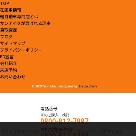
TOP
在庫車情報
軽自動車専門店とは
サンアイクが選ばれる理由
買取査定
ブログ
サイトマップ
プライバシーポリシー
FD宣言
会社紹介
来店予約
お問い合わせ
© 2024 Sunaiku. Designed by
Tratto Brain
.
電話番号
車のご購入・検討
0800-812-7987
お車の買取希望の方
当ウェブサイトでは、お客様により良いサービスをご提供するた
0800-812-8438