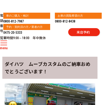
電
車のご購入・検討
お車の買取希望の方
話
0800-812-7987
0800-812-8438
番
予約・契約済の方／業者の方
号
来店予約
0475-20-5333
営業時間
年中無休
9:00～18:00
menu
ダイハツ ムーブカスタムのご納車おめ
でとうございます！