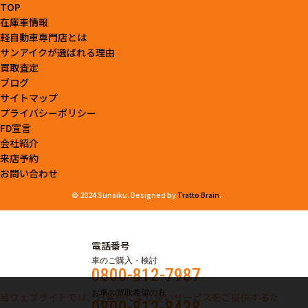
TOP
在庫車情報
軽自動車専門店とは
サンアイクが選ばれる理由
買取査定
ブログ
サイトマップ
プライバシーポリシー
FD宣言
会社紹介
来店予約
お問い合わせ
© 2024 Sunaiku. Designed by
Tratto Brain
.
電話番号
車のご購入・検討
0800-812-7987
お車の買取希望の方
当ウェブサイトでは、お客様により良いサービスをご提供するた
0800-812-8438