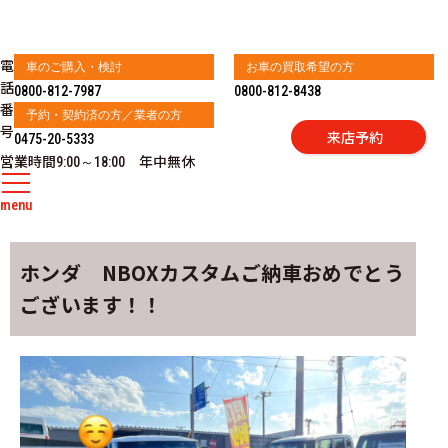
電
車のご購入・検討
お車の買取希望の方
話
0800-812-7987
0800-812-8438
番
予約・契約済の方／業者の方
号
来店予約
0475-20-5333
営業時間
年中無休
9:00～18:00
menu
ホンダ NBOXカスタムご納車おめでとう
ございます！！