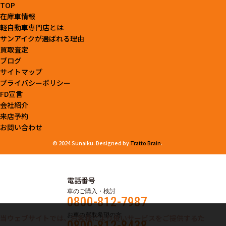
TOP
在庫車情報
軽自動車専門店とは
サンアイクが選ばれる理由
買取査定
ブログ
サイトマップ
プライバシーポリシー
FD宣言
会社紹介
来店予約
お問い合わせ
© 2024 Sunaiku. Designed by
Tratto Brain
.
電話番号
車のご購入・検討
0800-812-7987
お車の買取希望の方
当ウェブサイトでは、お客様により良いサービスをご提供するた
0800-812-8438