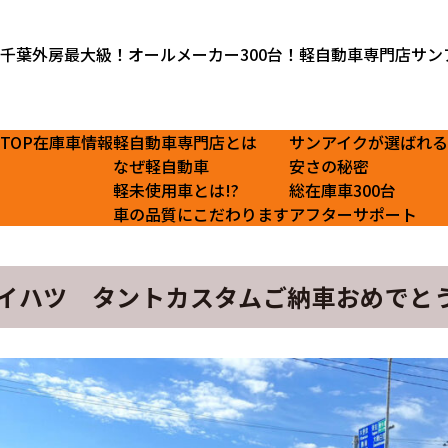
千葉外房最大級！オールメーカー300台！軽自動車専門店サン
TOP
在庫車情報
軽自動車専門店とは
サンアイクが選ばれ
なぜ軽自動車
安さの秘密
軽未使用車とは!?
総在庫車300台
車の品質にこだわります
アフターサポート
イハツ タントカスタムご納車おめでと