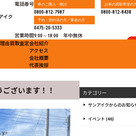
電話番号
車のご購入・検討
お車の買取希望の
0800-812-7987
0800-812-8438
アイク
予約・契約済の方／業者の方
0475-20-5333
営業時間
年中無休
9:00～18:00
る理由
買取査定
会社紹介
アクセス
会社概要
代表挨拶
うございます！！
カテゴリー
サンアイクからのお知らせ 
イベント (46)