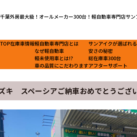
千葉外房最大級！オールメーカー300台！軽自動車専門店サン
TOP
在庫車情報
軽自動車専門店とは
サンアイクが選ばれ
なぜ軽自動車
安さの秘密
軽未使用車とは!?
総在庫車300台
車の品質にこだわります
アフターサポート
ズキ スペーシアご納車おめでとうござ