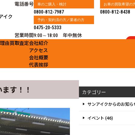
電話番号
車のご購入・検討
お車の買取希望の
0800-812-7987
0800-812-8438
アイク
予約・契約済の方／業者の方
0475-20-5333
営業時間
年中無休
9:00～18:00
る理由
買取査定
会社紹介
アクセス
会社概要
代表挨拶
います！！
カテゴリー
サンアイクからのお知らせ 
イベント (46)