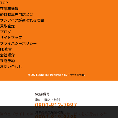
TOP
在庫車情報
軽自動車専門店とは
サンアイクが選ばれる理由
買取査定
ブログ
サイトマップ
プライバシーポリシー
FD宣言
会社紹介
来店予約
お問い合わせ
© 2024 Sunaiku. Designed by
Tratto Brain
.
電話番号
車のご購入・検討
0800-812-7987
お車の買取希望の方
当ウェブサイトでは、お客様により良いサービスをご提供するた
0800-812-8438