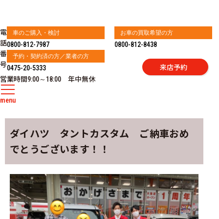
電
車のご購入・検討
お車の買取希望の方
話
0800-812-7987
0800-812-8438
番
予約・契約済の方／業者の方
号
来店予約
0475-20-5333
営業時間
年中無休
9:00～18:00
menu
ダイハツ タントカスタム ご納車おめ
でとうございます！！