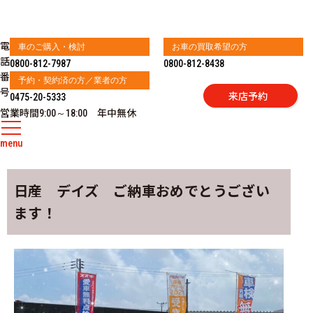
電
車のご購入・検討
お車の買取希望の方
話
0800-812-7987
0800-812-8438
番
予約・契約済の方／業者の方
号
来店予約
0475-20-5333
営業時間
年中無休
9:00～18:00
menu
日産 デイズ ご納車おめでとうござい
ます！