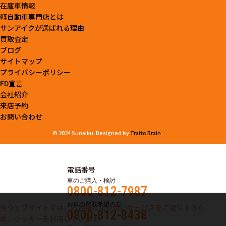
在庫車情報
軽自動車専門店とは
サンアイクが選ばれる理由
買取査定
ブログ
サイトマップ
プライバシーポリシー
FD宣言
会社紹介
来店予約
お問い合わせ
© 2024 Sunaiku. Designed by
Tratto Brain
.
電話番号
車のご購入・検討
0800-812-7987
お車の買取希望の方
当ウェブサイトでは、お客様により良いサービスをご提供するた
0800-812-8438
め、クッキーを利用しています。