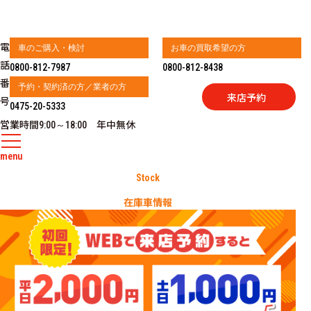
電
車のご購入・検討
お車の買取希望の方
話
0800-812-7987
0800-812-8438
番
予約・契約済の方／業者の方
来店予約
号
0475-20-5333
営業時間
年中無休
9:00～18:00
menu
Stock
在庫車情報