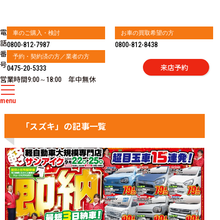
電
車のご購入・検討
お車の買取希望の方
話
0800-812-7987
0800-812-8438
番
予約・契約済の方／業者の方
号
来店予約
0475-20-5333
営業時間
年中無休
9:00～18:00
menu
「スズキ」の記事一覧