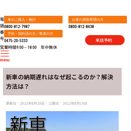
電
車のご購入・検討
お車の買取希望の方
話
0800-812-7987
0800-812-8438
番
予約・契約済の方／業者の方
号
来店予約
0475-20-5333
営業時間
年中無休
9:00～18:00
menu
新車の納期遅れはなぜ起こるのか？解決
方法は？
更新日：
2022年8月28日
公開日：
2022年8月19日