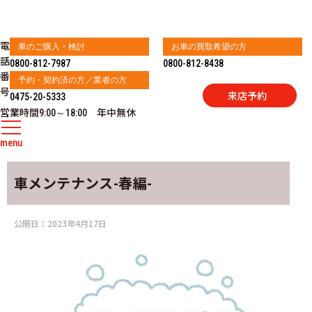
電
車のご購入・検討
お車の買取希望の方
話
0800-812-7987
0800-812-8438
番
予約・契約済の方／業者の方
号
来店予約
0475-20-5333
営業時間
年中無休
9:00～18:00
menu
車メンテナンス-春編-
公開日：
2023年4月17日