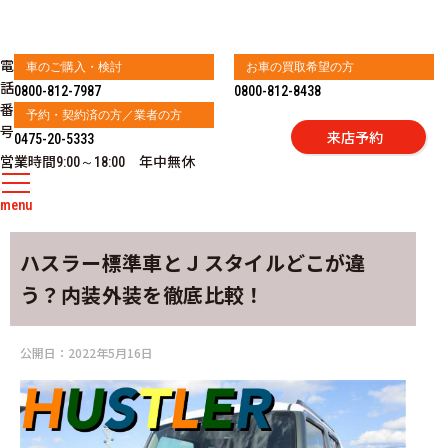
電
車のご購入・検討
お車の買取希望の方
話
0800-812-7987
0800-812-8438
番
予約・契約済の方／業者の方
号
来店予約
0475-20-5333
営業時間
年中無休
9:00～18:00
menu
ハスラー標準車とＪスタイルどこが違
う？内装外装を徹底比較！
公開日：
2022年5月16日