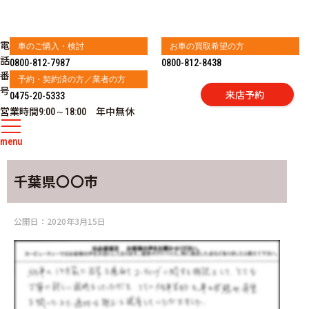
電
車のご購入・検討
お車の買取希望の方
話
0800-812-7987
0800-812-8438
番
予約・契約済の方／業者の方
号
来店予約
0475-20-5333
営業時間
年中無休
9:00～18:00
menu
千葉県〇〇市
公開日：
2020年3月15日