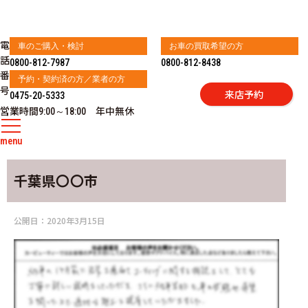
電
車のご購入・検討
お車の買取希望の方
話
0800-812-7987
0800-812-8438
番
予約・契約済の方／業者の方
号
来店予約
0475-20-5333
営業時間
年中無休
9:00～18:00
menu
千葉県〇〇市
公開日：
2020年3月15日