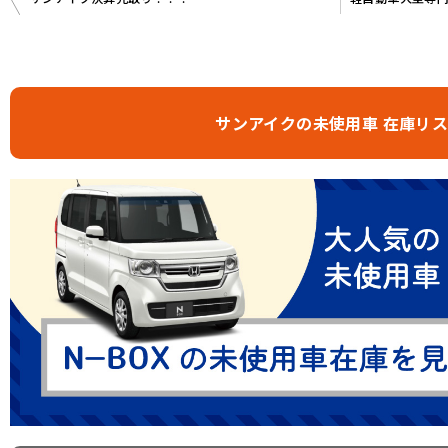
稿
ナ
ビ
ゲ
サンアイクの未使用車 在庫リ
ー
シ
ョ
ン