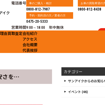
電話番号
車のご購入・検討
お車の買取希望の
0800-812-7987
0800-812-8438
アイク
予約・契約済の方／業者の方
0475-20-5333
営業時間
年中無休
9:00～18:00
る理由
買取査定
会社紹介
アクセス
会社概要
代表挨拶
カテゴリー
安さを…
サンアイクからのお知らせ 
イベント (46)