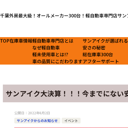
千葉外房最大級！オールメーカー300台！軽自動車専門店サン
TOP
在庫車情報
軽自動車専門店とは
サンアイクが選ばれ
なぜ軽自動車
安さの秘密
軽未使用車とは!?
総在庫車300台
車の品質にこだわります
アフターサポート
サンアイク大決算！！！今までにない
公開日：
2022年6月2日
サンアイクからのお知らせ
イベント