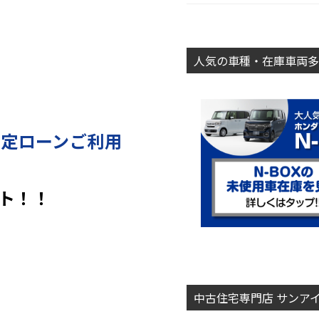
人気の車種・在庫車両多
指定ローンご利用
ト！！
中古住宅専門店 サンア