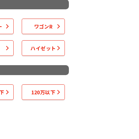
ー
ワゴンR
ハイゼット
以下
120万以下