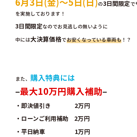
6月3日(金)～5日(日)
3日間限定
の
で
を実施しております！
3日間限定
なのでお見逃しの無いように
大決算価格
中には
で
お安くなっている車両も
！？
購入特典には
また、
–
最大10万円購入補助
–
・即決値引き 2万円
・ローンご利用補助 2万円
・平日納車 1万円